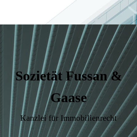
Sozietät Fussan &
Gaase
Kanzlei für Immobilienrecht