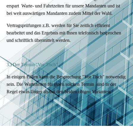
erspart Warte- und Fahrtzeiten für unsere Mandanten und ist
bei weit auswärtigen Mandanten zudem Mittel der Wahl.
Vertragsprüfungen z.B. werden für Sie zeitlich effizient
bearbeitet und das Ergebnis mit Ihnen telefonisch besprochen
und schriftlich übermittelt werden.
3.) Der Termin "Vor Tisch"
In einigen Fällen kann die Besprechung "Vor Tisch" notwendig
sein. Die Wartezeiten für einen solchen Termin sind in der
Regel etwas länger als bei den beiden obigen Varianten.
Wir bemühen uns stets, den für Sie zeitnah passendsten Termin