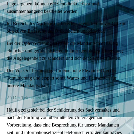
Lage ergeben, können effizient direkt erfasst und
zusammenhängend bearbeitet werden.
Im Bereich des Nachbarschaftsrechts ist ein Termin vor Ort zur
objektiven Erfassung der Örtlichkeiten unabdingbar.
Bei der Opfervertretung ist es für die Mandantschaft häufig
einfacher und gefühlt sicherer, in ihrer gewohnten Umgebung
die Angelegenheit zu schildern und sich der Sache zu stellen.
Der Vor-Ort Termin sorgt für eine hohe Flexibilität bei der
Terminierung und erspart somit Warte- und Fahrtzeiten für
unsere Mandantschaft.
2.) Der Telefontermin
Häufig zeigt sich bei der Schilderung des Sachverhaltes und
nach der Pürfung von übermittelten Unterlagen zur
Vorbereitung, dass eine Besprechung für unsere Mandanten
zeit- und informationseffizient telefonisch erfolgen kann.Dies